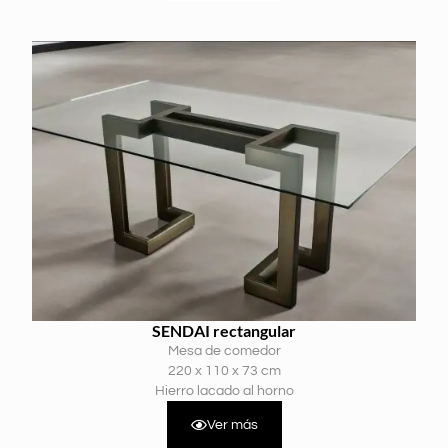
SENDAI rectangular
Mesa de comedor
220 x 110 x 73 cm
Hierro lacado al horno
Ver más