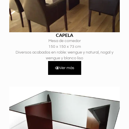
CAPELA
Mesa de comedor
150 x 150 x 73 cm
Diversos acabados en roble: wengue y natural, nogal y
wengue y blanco liso
Ver más