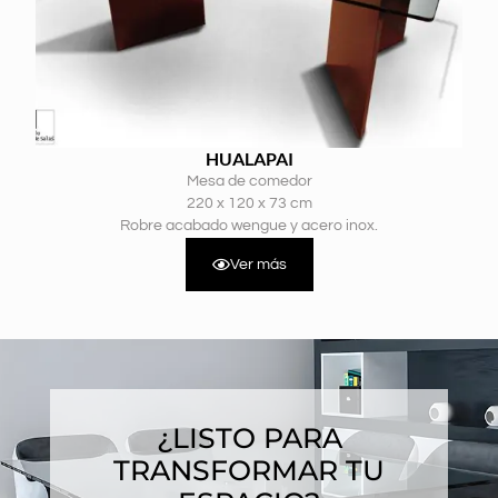
HUALAPAI
Mesa de comedor
220 x 120 x 73 cm
Robre acabado wengue y acero inox.
Ver más
¿LISTO PARA
TRANSFORMAR TU