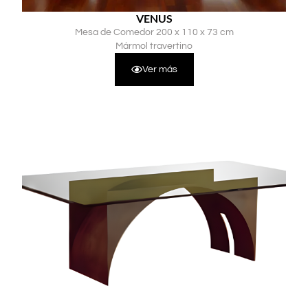
VENUS
Mesa de Comedor 200 x 110 x 73 cm
Mármol travertino
Ver más