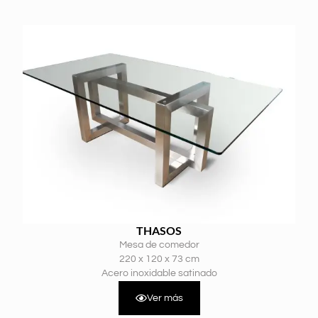
THASOS
Mesa de comedor
220 x 120 x 73 cm
Acero inoxidable satinado
Ver más