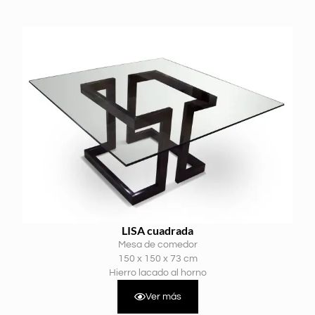
LISA cuadrada
Mesa de comedor
150 x 150 x 73 cm
Hierro lacado al horno
Ver más