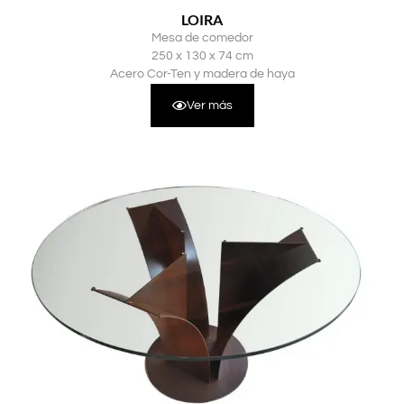
LOIRA
Mesa de comedor
250 x 130 x 74 cm
Acero Cor-Ten y madera de haya
Ver más