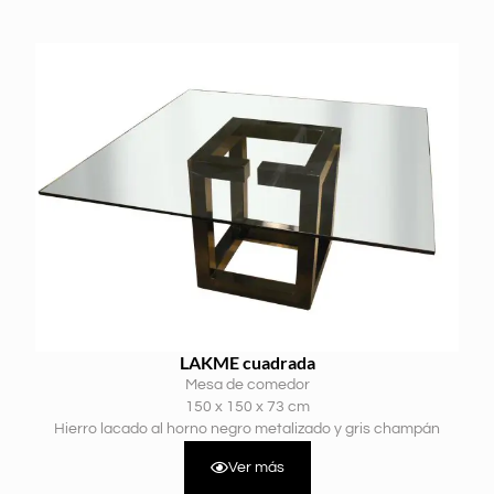
LAKME cuadrada
Mesa de comedor
150 x 150 x 73 cm
Hierro lacado al horno negro metalizado y gris champán
Ver más