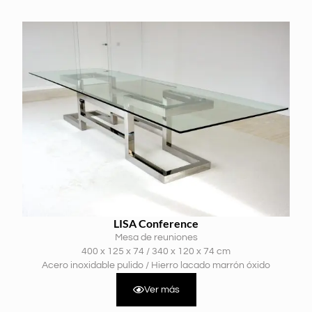
LISA Conference
Mesa de reuniones
400 x 125 x 74 / 340 x 120 x 74 cm
Acero inoxidable pulido / Hierro lacado marrón óxido
Ver más