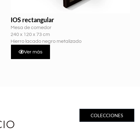
IOS rectangular
Mesa de comedor
240 x 120 x 73 cm
Hierro lacado negro metalizado
Ver más
COLECCIONES
CIO