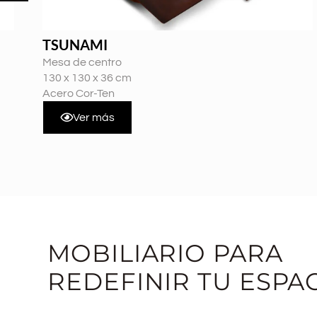
TSUNAMI
Mesa de centro
130 x 130 x 36 cm
Acero Cor-Ten
Ver más
MOBILIARIO PARA
REDEFINIR TU ESPA