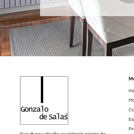
M
In
Mo
Co
Es
Pr
Escultura y diseño en sintonía: piezas de