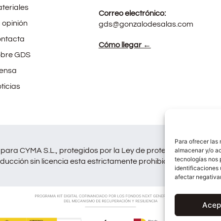
teriales
Correo electrónico:
 opinión
gds@gonzalodesalas.com
ntacta
Cómo llegar ←
bre GDS
ensa
ticias
Para ofrecer las
para CYMA S.L., protegidos por la Ley de protección de Derech
almacenar y/o ac
tecnologías nos 
ducción sin licencia esta estrictamente prohibida y será perse
identificaciones 
afectar negativa
Acep