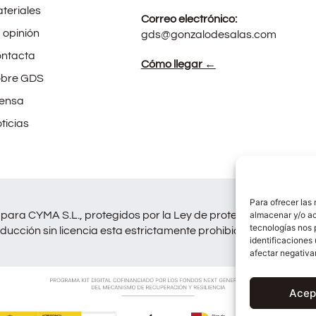
teriales
Correo electrónico:
 opinión
gds@gonzalodesalas.com
ntacta
Cómo llegar ←
bre GDS
ensa
ticias
Para ofrecer las
para CYMA S.L., protegidos por la Ley de protección de Derech
almacenar y/o ac
tecnologías nos 
ducción sin licencia esta estrictamente prohibida y será perse
identificaciones 
afectar negativa
Acep