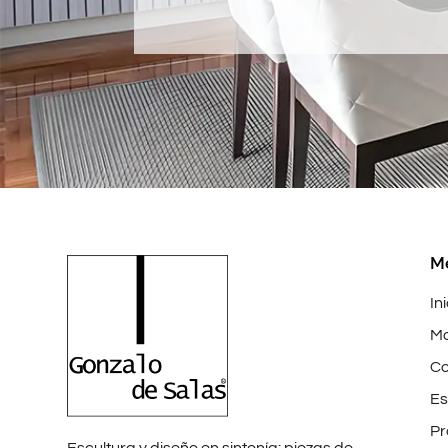
M
In
Mo
Co
Es
Pr
Escultura y diseño en sintonía: piezas de