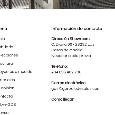
enú
Información de contacto
icio
Dirección Showroom:
C. Diana 66 - 28232 Las
biliario
Rozas de Madrid
lecciones
Necesaria cita previa
cultura
Teléfono:
oyectos a medida
+34 696 402 736
teriales
Correo electrónico:
 opinión
gds@gonzalodesalas.com
ntacta
Cómo llegar ←
bre GDS
ensa