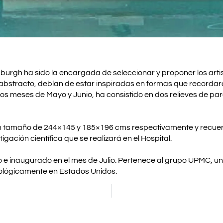
sburgh ha sido la encargada de seleccionar y proponer los arti
 abstracto, debían de estar inspiradas en formas que recordar
los meses de Mayo y Junio, ha consistido en dos relieves de p
en un tamaño de 244×145 y 185×196 cms respectivamente y recue
gación científica que se realizará en el Hospital.
 e inaugurado en el mes de Julio. Pertenece al grupo UPMC, un
ológicamente en Estados Unidos.