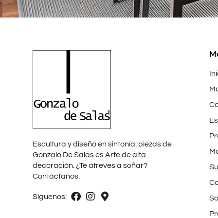
M
In
Mo
Co
Es
Pr
Escultura y diseño en sintonía: piezas de
Ma
Gonzalo De Salas es Arte de alta
decoración. ¿Te atreves a soñar?
Su
Contáctanos.
Co
Síguenos:
So
Pr