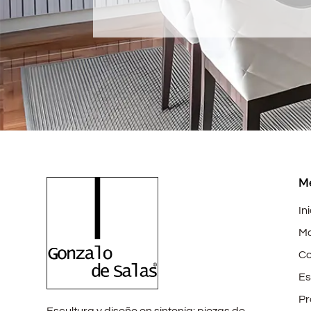
M
In
Mo
Co
Es
Pr
Escultura y diseño en sintonía: piezas de