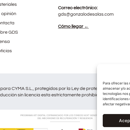
teriales
Correo electrónico:
 opinión
gds@gonzalodesalas.com
ntacta
Cómo llegar ←
bre GDS
ensa
ticias
Para ofrecer las
para CYMA S.L., protegidos por la Ley de protección de Derech
almacenar y/o ac
tecnologías nos 
ducción sin licencia esta estrictamente prohibida y será perse
identificaciones 
afectar negativa
Acep